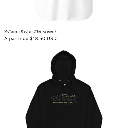
McTavish Raglan (The Keeper)
Prix
À partir de $18.50 USD
habituel