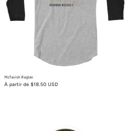
o
n
:
McTavish Raglan
Prix
À partir de $18.50 USD
habituel