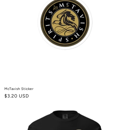
McTavish Sticker
Prix
$3.20 USD
habituel