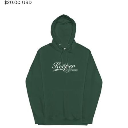
Prix
$20.00 USD
habituel