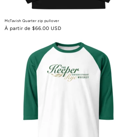
McTavish Quarter zip pullover
Prix
À partir de $66.00 USD
habituel