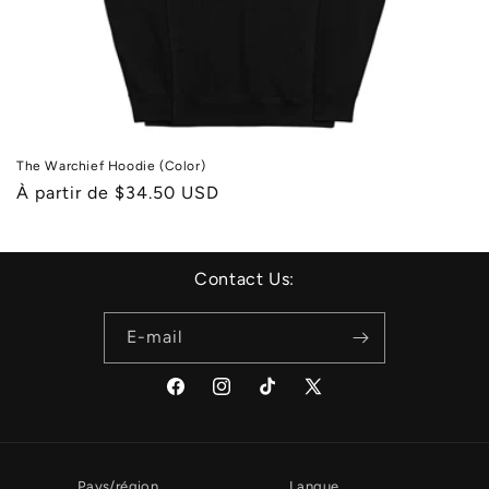
The Warchief Hoodie (Color)
Prix
À partir de $34.50 USD
habituel
Contact Us:
E-mail
Facebook
Instagram
TikTok
X
(Twitter)
Pays/région
Langue