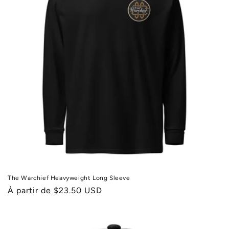
The Warchief Heavyweight Long Sleeve
Prix
À partir de $23.50 USD
habituel